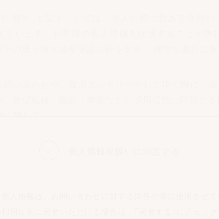
以下｢弊社｣と記す。）では、個人の持つ数ある権利の
えています。お客様の個人情報を保護することが弊
以下の通り個人情報保護方針を定め、 確実な履行に
る問い合わせや、採用エントリーをして頂く際に、個人
報や、希望職種・職歴・学歴などの採用活動に関係す
用に関して
せに対する適切な対応、希望に添った採用を目的に
ません。
個人情報取扱いに同意する
て
滑に進める等の理由で第三者へ委託することがござ
た個人情報は、
お問い合わせに対する回答の際に
使用させて
が高いことを条件とし、弊社にて最善の考慮をした
の利用目的に同意いただける場合は、
｢同意する｣にチェッ
約を締結した上で業務委託を行います。