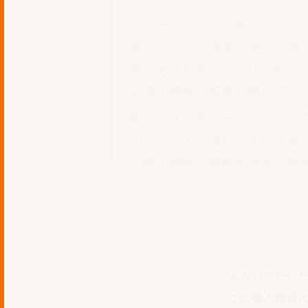
フォージビジョン株式会社(
重することが重要であると考
務であると考えております。
1. 個人情報の収集に関して
弊社では、各サービスに対す
ail等の個人を識別できる情
2. 個人情報の収集の目的と利
収集した個人情報は問い合わ
に使用することは一切ござい
3. 収集した情報の預託に関し
収集した個人情報を業務を円
入力いただい
ましては、個人情報保護水準
この個人情報
にその委託先とは機密保持契