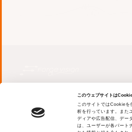
弊社は以上の方針を変更する
9. 個人情報保護に関する社
弊社は代表取締役の諮問機関
置し、コンプライアンス・プ
めます。
個人情報に関するお問合せ窓
フォージビジョン株式会社 
TEL： 03-6272-4773（ 平
〒102-0073
このウェブサイトはCook
FAX： 03-6272-4774（ 
東京都千代田区
九段北1-5-10-4F
このサイトではCooki
E-mail： info@forgevis
析を行っています。また
ディアや広告配信、デー
は、ユーザーが各パート
フォージビジョン株式会社