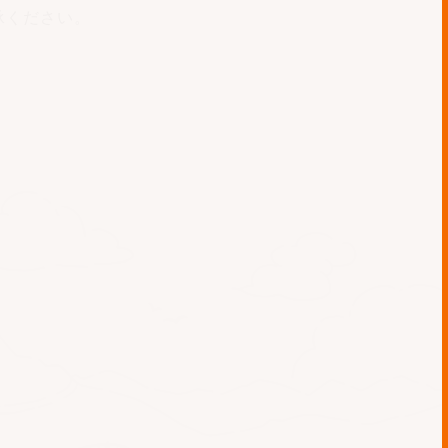
承ください。
示、削除、利用の拒否、訂正を
たは電話にてご連絡ください。
はございません。ただし、法律
た権限を持つ機関より要請があ
アクセス・紛失・破壊・改ざん