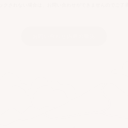
ックされない場合は、
お問い合わせができませんのでご了
つきましては、個人の権利を尊重し、登録情報の開
じた措置を取らせて頂きます。その際にはEメールま
の免責事項について
者本人の許可なく第三者に個人情報を提供すること
体、裁判所、警察その他法律や条例などで認められ
本人の許可なく情報を提供することがあります。
厳正な管理の下で保管し、取扱う個人情報への不正
適切な予防ならびに是正措置を実施いたします。
る法令およびその他の規範を遵守いたします。
ついて