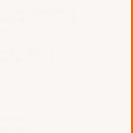
うち、個人情報保護の権利を尊
社事業の基本であり、社会的責
努めます。
の氏名・連絡先・住所・e-m
る情報を収集しております。
収集しており、それ以外の用途
います。そのような場合につき
いただきます。
上で委託先を選定します。さら
クしてください。