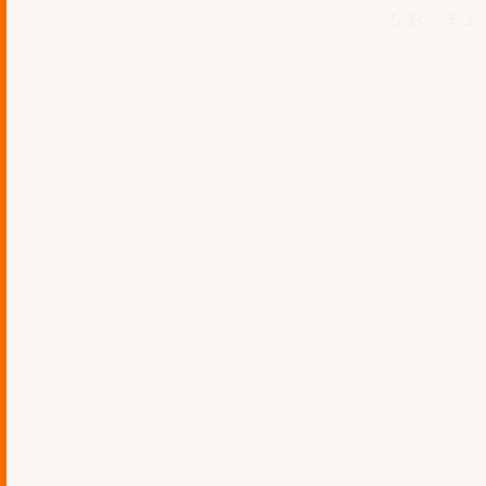
なお、チェ
4. 個人権利の尊重
お預かりしました個人情報に
求められた時は、ご要望に応
5. 個人情報の提供に関して
弊社では、原則としてご登録
の定めにより、国、地方自治
った場合には、これに応じて
6. 個人情報の適切な管理方法
弊社は、取り扱う個人情報を
および漏えいなどに対して、
7. 法令順守について
弊社は、個人情報保護に関す
8. 個人情報保護方針の変更に