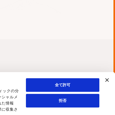
知いたします。
個人情報保護管理者を選任･配
に監査を行い継続的な改善に努
News
Whitepaper
News
Recruit
Blog
全て許可
ィックの分
プライバシーポリシー
情報セキュリティ方針
ーシャルメ
拒否
れた情報
際に収集さ