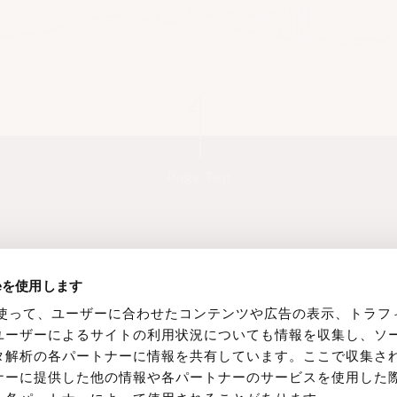
場合がございます。その場合弊社サイトにてすべて通
内組織体制について
として個人情報セキュリティ委員会を設置すると共に
ログラムの効果的な運用に努めます。また、定期的
Page Top
口
個人情報相談窓口
日 10：00 ～ 17：00 ）
Service
Product Service
Works
About
ieを使用します
24時間受付 ）
eを使って、ユーザーに合わせたコンテンツや広告の表示、トラフ
ion.com（ 24時間受付 ）
ユーザーによるサイトの利用状況についても情報を収集し、ソ
タ解析の各パートナーに情報を共有しています。ここで収集さ
ナーに提供した他の情報や各パートナーのサービスを使用した