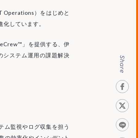
IT Operations）をはじめと
進化しています。
Crew™」を提供する、伊
のシステム運用の課題解決
faceb
tweet
LINE
ステム監視やログ収集を担う
収集の効率化やインシデント