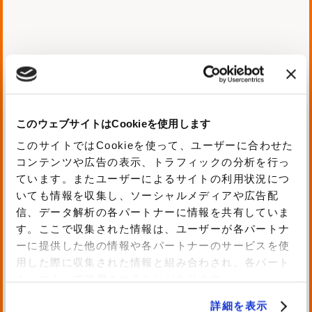
画像解析最高技術責任者 安
藤 尚隆
このウェブサイトはCookieを使用します
このサイトではCookieを使って、ユーザーに合わせた
コンテンツや広告の表示、トラフィックの分析を行っ
ています。またユーザーによるサイトの利用状況につ
AIは人間の視覚をどこまで模倣できるの
いても情報を収集し、ソーシャルメディアや広告配
か？
信、データ解析の各パートナーに情報を共有していま
本公演初公開！元ソニーエンジニアが語
す。ここで収集された情報は、ユーザーが各パートナ
ーに提供した他の情報や各パートナーのサービスを使
る画像解析技術の実装イメージとオープ
用した際に収集された情報と組み合わされ、各パート
ン化
ナーによって使用されることがあります。
人間の視覚を模倣する独自画像解析技術
詳細を表示