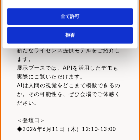
「ABHB」。元ソニー・ハイビジョンTV
開発者が、その仕組みと産業分野での活
全て許可
用事例を実演します。
さらに今回、ABHBをDLL/APIとして初め
拒否
てオープン化。開発者が利用可能となる
新たなライセンス提供モデルをご紹介し
ます。
展示ブースでは、APIを活用したデモも
実際にご覧いただけます。
AIは人間の視覚をどこまで模倣できるの
か。その可能性を、ぜひ会場でご体感く
ださい。
＜登壇日＞
◆2026年6月11日（木）12:10-13:00