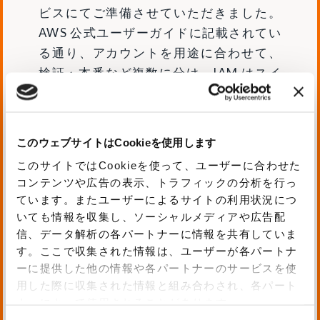
ビスにてご準備させていただきました。
AWS 公式ユーザーガイドに記載されてい
る通り、アカウントを用途に合わせて、
検証・本番など複数に分け、IAM はスイ
ッチロールをご利用いただけるように IA
M ユーザーにクロスアカウントアクセス
ポリシーを設定させていただきました。
このウェブサイトはCookieを使用します
これにより、権限・ポリシーの区分け、
このサイトではCookieを使って、ユーザーに合わせた
コスト配分の明確化を行うことができま
コンテンツや広告の表示、トラフィックの分析を行っ
した。
ています。またユーザーによるサイトの利用状況につ
さらに、AWS Trusted Advisor を有効化
いても情報を収集し、ソーシャルメディアや広告配
し Well-Architected な状態を継続でき
信、データ解析の各パートナーに情報を共有していま
す。ここで収集された情報は、ユーザーが各パートナ
ているか確認ができる状態をご準備しま
ーに提供した他の情報や各パートナーのサービスを使
した。AWS SecurityHub、Amazon Gua
用した際に収集された情報と組み合わされ、各パート
rdDuty も有効化し自動検出される仕組
ナーによって使用されることがあります。
みを整えました。検出結果に関しては、