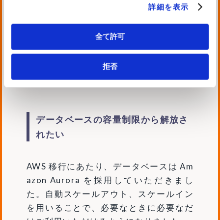
詳細を表示
定例会を通じて改善方法を協議しながら
サービスインに向けて伴走させていただ
きました。
全て許可
「Trust no one: Encrypt by default」の
設計理念に基づき、ストレージの暗号
拒否
化、通信の暗号化を行いました。
データベースの容量制限から解放さ
れたい
AWS 移行にあたり、データベースは Am
azon Aurora を採用していただきまし
た。自動スケールアウト、スケールイン
を用いることで、必要なときに必要なだ