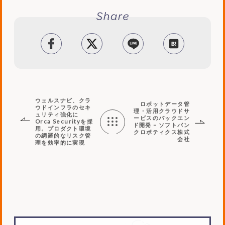
facebook
tweet
LINE
はてブ
ウェルスナビ、クラ
ロボットデータ管
ウドインフラのセキ
理・活用クラウドサ
ュリティ強化に
ービスのバックエン
Orca Securityを採
ド開発 – ソフトバン
用。プロダクト環境
クロボティクス株式
の網羅的なリスク管
会社
Works
理を効率的に実現
List