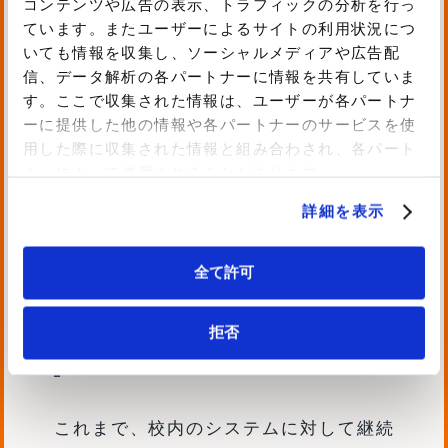
コンテンツや広告の表示、トラフィックの分析を行っ
つけ、学びへの意欲を高めていけるよう
ています。またユーザーによるサイトの利用状況につ
な多彩な授業で「ワクワクする学び」を
いても情報を収集し、ソーシャルメディアや広告配
実現します。
信、データ解析の各パートナーに情報を共有していま
す。ここで収集された情報は、ユーザーが各パートナ
困難を乗り越えるための「盾」、幸せに
ーに提供した他の情報や各パートナーのサービスを使
なるための「矛」。
用した際に収集された情報と組み合わされ、各パート
この2つを活かして道を切り拓いていく
ナーによって使用されることがあります。
のが三輪田生です。
詳細を表示
内製化支援サービスをご希望される
全て許可
にあたって、当初感じられていた
「課題」や「悩み」について教えて
拒否
ください
これまで、校内のシステムに対して継続