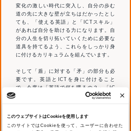
変化の激しい時代に突入し、自分の歩む
道の先に大きな壁が立ちはだかったとし
ても、「使える英語」と「ICTスキル」
があれば自分を助ける力になります。自
分の人生を切り拓いていくために必要な
道具を持てるよう、これらをしっかり身
に付けるカリキュラムを組んでいます。
そして「盾」に対する「矛」の部分も必
要です。英語とICTを身に付けること
で、今度は「英語で何を喋るの？」「IC
Tを使って何を創造するの？」といった
中身が必要になってきます。その中身を
育むための学びが、本校独自の教育であ
このウェブサイトはCookieを使用します
る読書授業、卒論、哲学対話、探究学習
このサイトではCookieを使って、ユーザーに合わせた
です。生徒たちが「得意」「好き」を見