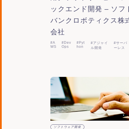
ックエンド開発 – ソフ
バンクロボティクス株
会社
#A
#Dev
#Pyt
#アジャイ
#サーバ
WS
Ops
hon
ル開発
ーレス
ソフトウェア開発